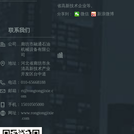
省高新技术企业等。
分享到：
微信
新浪微博
联系我们
公司名称：
廊坊市融通石油
机械设备有限公
司
地址：
河北省廊坊市永
清高新技术产业
开发区台中道
电话：
010-65668188
邮箱：
rt@rongtongjixie.c
om
手机：
15010505000
网址：
www.rongtongjixie
.com